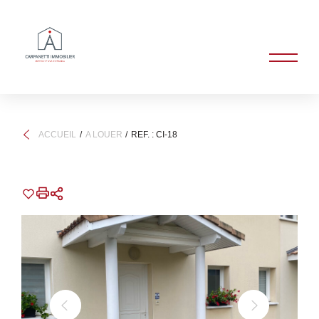
ACCUEIL
A LOUER
REF. : CI-18